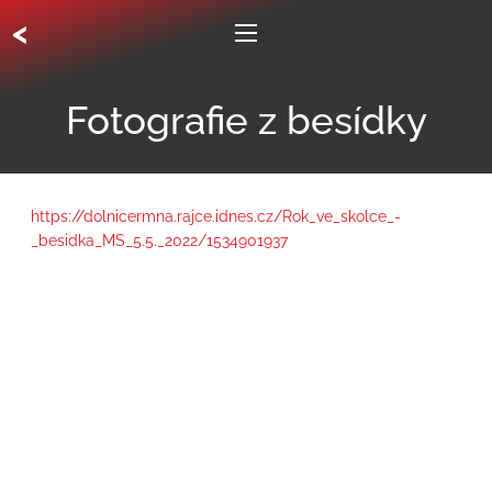
<
Fotografie z besídky
https://dolnicermna.rajce.idnes.cz/Rok_ve_skolce_-
_besidka_MS_5.5._2022/1534901937