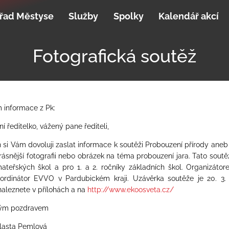
řad Městyse
Služby
Spolky
Kalendář akcí
Fotografická soutěž
 informace z Pk:
í ředitelko, vážený pane řediteli,
h si Vám dovoluji zaslat informace k
soutěži Probouzení přírody aneb
rásnější fotografii nebo obrázek na téma probouzení jara. Tato soutě
ateřských škol a pro 1. a 2. ročníky základních škol
. Organizátor
oordinátor EVVO v Pardubickém kraji. Uzávěrka soutěže je 20. 3. 
naleznete v přílohách a na
http://www.ekoosveta.cz/
ným pozdravem
Vlasta Pemlová