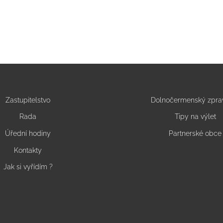
Zastupitelstvo
Dolnočermenský zpra
Rada
Tipy na výlet
Úřední hodiny
Partnerské obce
Kontakty
Jak si vyřídím ?