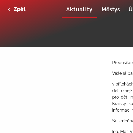
<
Zpět
Aktuality
Městys
Ú
Přeposílám
Vážená pan
v přílohác
dětí
o nejk
pro děti m
Krajský k
informací 
Se srdeč
Ing. Mgr. 