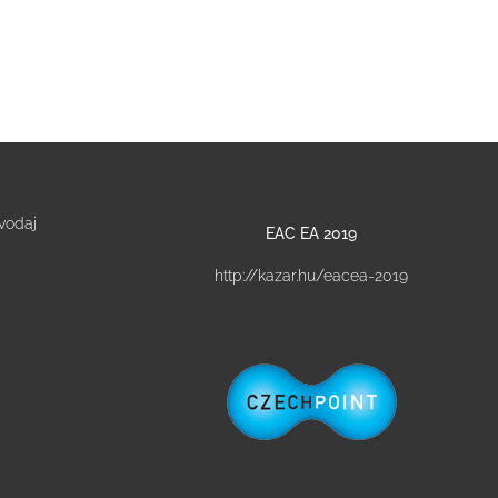
vodaj
EAC EA 2019
http://kazar.hu/eacea-2019