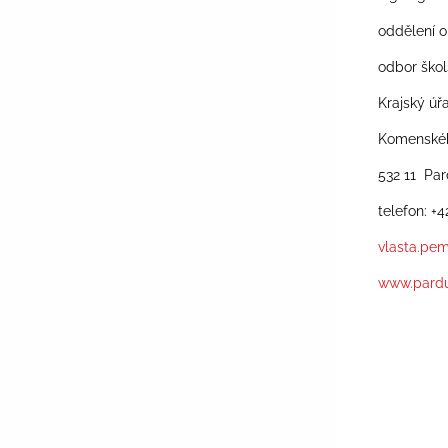
oddělení o
odbor škol
Krajský úř
Komenskéh
532 11 Pa
telefon: +
vlasta.pe
www.pardu