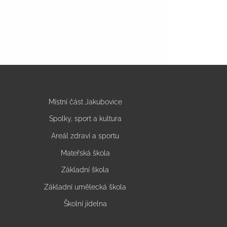
Místní část Jakubovice
Spolky, sport a kultura
Areál zdraví a sportu
Mateřská škola
Základní škola
Základní umělecká škola
Školní jídelna