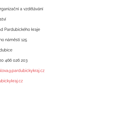
rganizační a vzdělávání
ství
ad Pardubického kraje
o náměstí 125
rdubice
420 466 026 203
mlova@pardubickykraj.cz
bickykraj.cz