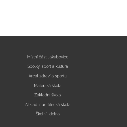
Místní část Jakubovice
Spolky, sport a kultura
Areál zdraví a sportu
Mateřská škola
Základní škola
Základní umělecká škola
Školní jídelna