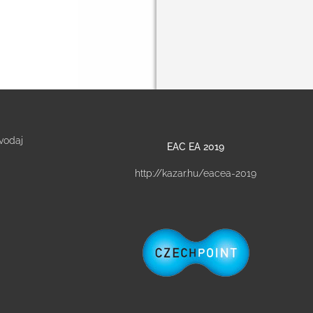
vodaj
EAC EA 2019
http://kazar.hu/eacea-2019