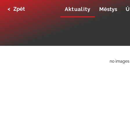
<
Zpět
Aktuality
Městys
Ú
no images