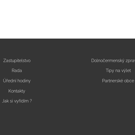
Zastupitelstvo
Dolnočermenský zpra
Rada
Tipy na výlet
Úřední hodiny
Partnerské obce
Kontakty
Jak si vyřídím ?