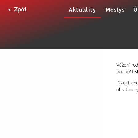
<
Zpět
Aktuality
Městys
Ú
Vážení rod
podpořit s
Pokud chc
obraťte se,