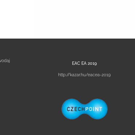
vodaj
EAC EA 2019
http://kazar.hu/eacea-2019