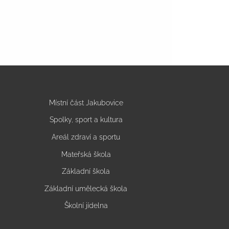
Místní část Jakubovice
Spolky, sport a kultura
Areál zdraví a sportu
Mateřská škola
Základní škola
Základní umělecká škola
Školní jídelna