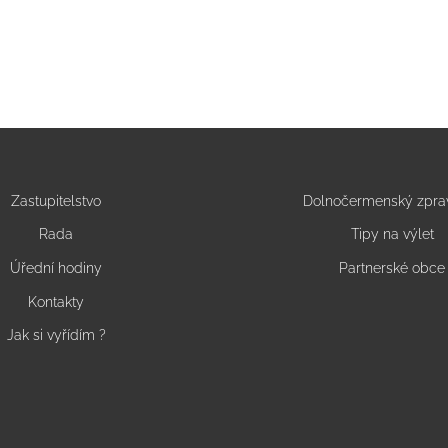
Zastupitelstvo
Dolnočermenský zpra
Rada
Tipy na výlet
Úřední hodiny
Partnerské obce
Kontakty
Jak si vyřídím ?