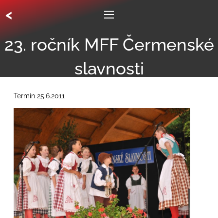
<
23. ročník MFF Čermenské
slavnosti
Termín
25.6.2011