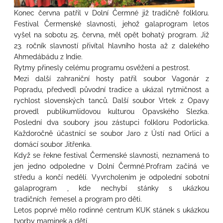
Konec června patřil v Dolní Čermné již tradičně folkloru.
Festival Čermenské slavnosti, jehož galaprogram letos
vyšel na sobotu 25. června, měl opět bohatý program. Již
23. ročník slavností přivítal hlavního hosta až z dalekého
Ahmedábádu z Indie.
Rytmy přinesly celému programu osvěžení a pestrost.
Mezi další zahraniční hosty patřil soubor Vagonár z
Popradu, předvedl původní tradice a ukázal rytmičnost a
rychlost slovenských tanců. Další soubor Vrtek z Opavy
provedl publikumlidovou kulturou Opavského Slezka.
Poslední dva soubory jsou zástupci folkloru Podorlicka.
Každoročně účastnící se soubor Jaro z Ústí nad Orlicí a
domácí soubor Jitřenka.
Když se řekne festival Čermenské slavnosti, neznamená to
jen jedno odpoledne v Dolní Čermné.Profram začíná ve
středu a končí nedělí. Vyvrcholením je odpolední sobotní
galaprogram , kde nechybí stánky s ukázkou
tradičních řemesel a program pro děti.
Letos poprvé mělo rodinné centrum KUK stánek s ukázkou
tvorby maminek a dětí.