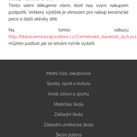
Tímto velmi děkujeme všem, kteří nás svým nákupem
podpořili. Veškerý výtěžek je věnovám pro nákup keramické
pece a další aktivity dětí.
Na tomto odkazu
http://dolnicermna.rajce.idnes.cz/Cermenske_slavnosti_25.6.201
můžete podívat jak se letošní ročník vydařil.
Místní část Jakubovice
Spolky, sport a kultura
Areál zdraví a sportu
Mateřská škola
Základní škola
Základní umělecká škola
Školní jídelna