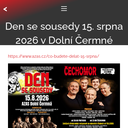
<
Den se sousedy 15. srpna
2026 v Dolní Čermné
https://www.azas.cz/co-budete-delat-15-srpna/