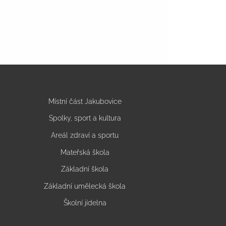
Místní část Jakubovice
Spolky, sport a kultura
Areál zdraví a sportu
Mateřská škola
Základní škola
Základní umělecká škola
Školní jídelna