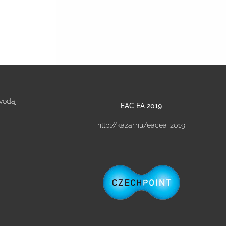
vodaj
EAC EA 2019
http://kazar.hu/eacea-2019