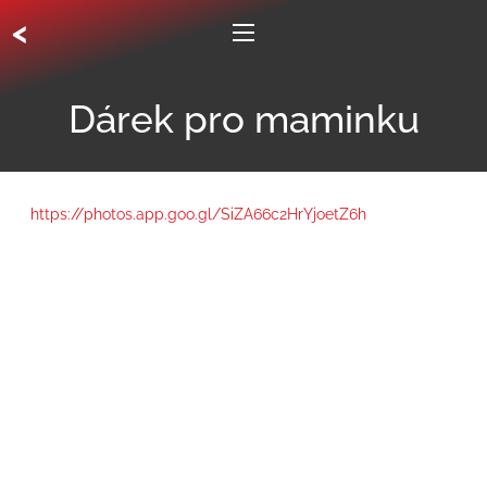
<
Dárek pro maminku
https://photos.app.goo.gl/SiZA66c2HrYjoetZ6
h