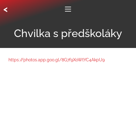
<
Chvilka s předškoláky
https://photos.app.goo.gl/8G7f9XoWtYC4AkpU9