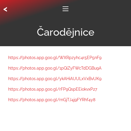
<
Čarodějnice
https://photos.app.goo.gl/WXRpzyhc4r5EP5nF9
https://photos.app.goo.gl/1pQiZyFWcTdDGBu9A
https://photos.app.goo.gl/ykAHiAUULxVxBvUK9
https://photos.app.goo.gl/rFP9QspEEiokvxP27
https://photos.app.goo.gl/rnGjTJ4j9FYRhf4y8