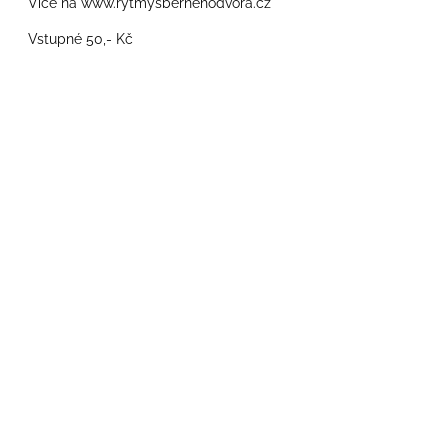
Více na www.rytmysbernehodvora.cz
Vstupné 50,- Kč