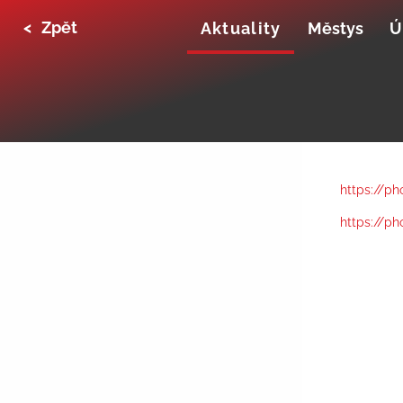
<
Zpět
Aktuality
Městys
Ú
https://p
https://p