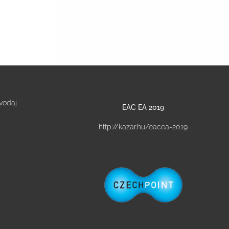
vodaj
EAC EA 2019
http://kazar.hu/eacea-2019