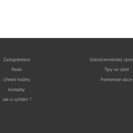
Zastupitelstvo
Dolnočermenský zpra
Rada
Tipy na výlet
Úřední hodiny
Partnerské obce
Kontakty
Jak si vyřídím ?