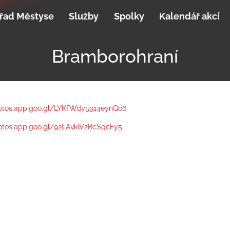
řad Městyse
Služby
Spolky
Kalendář akcí
Bramborohraní
hotos.app.goo.gl/LYKfWdy5914eynQo6
hotos.app.goo.gl/92LAvkiV2BcSqcFy5