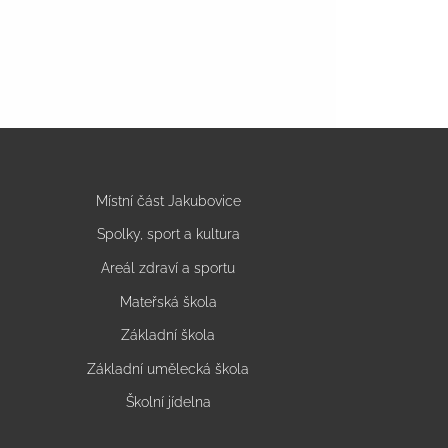
Místní část Jakubovice
Spolky, sport a kultura
Areál zdraví a sportu
Mateřská škola
Základní škola
Základní umělecká škola
Školní jídelna