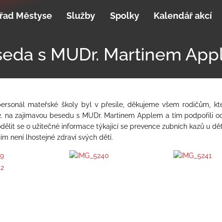
řad Městyse
Služby
Spolky
Kalendář akcí
eda s MUDr. Martinem Ap
ersonál mateřské školy byl v přesile, děkujeme všem rodičům, kteř
12. na zajímavou besedu s MUDr. Martinem Applem a tím podpořili 
dělit se o užitečné informace týkající se prevence zubních kazů u dětí
jím není lhostejné zdraví svých dětí.