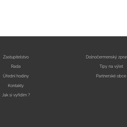
Zastupitelstvo
Dolnočermenský zpra
Rada
Tipy na výlet
Úřední hodiny
Partnerské obce
Kontakty
Jak si vyřídím ?