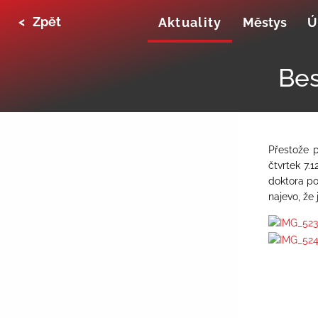
<
Zpět
Aktuality
Městys
Ú
Bes
Přestože p
čtvrtek 7.
doktora po
najevo, že 