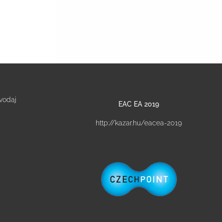
vodaj
EAC EA 2019
http://kazar.hu/eacea-2019