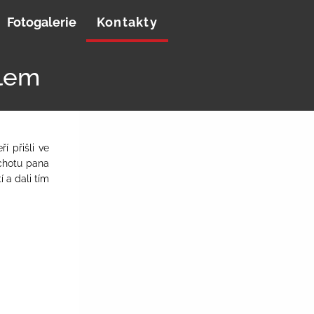
Fotogalerie
Kontakty
plem
í přišli ve
ochotu pana
 a dali tím