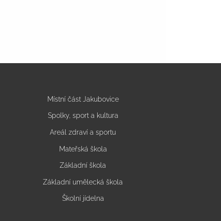
Místní část Jakubovice
Spolky, sport a kultura
Areál zdraví a sportu
Mateřská škola
Základní škola
Základní umělecká škola
Školní jídelna