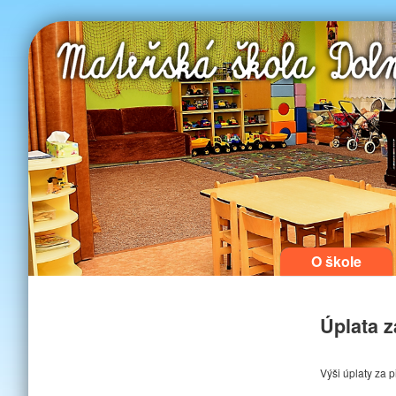
O škole
Přejít k 
Přejít k
obsahu
postra
Hlavní
pan
Úplata z
Výši úplaty za 