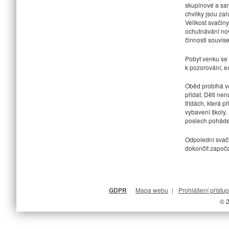
skupinové a sam
chvilky jsou za
Velikost svačiny
ochutnávání nov
činnosti souvis
Pobyt venku se 
k pozorování, e
Oběd probíhá ve
přidat. Děti ne
třídách, která 
vybavení školy.
poslech poháde
Odpolední svači
dokončit započa
GDPR
Mapa webu
|
Prohlášení přístup
© 2