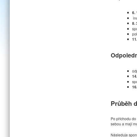
6.
ind
8.
sp
po
11
Odpoledn
od
14
spo
16
Průběh 
Po příchodu do t
sebou a mají mo
Následuje spont