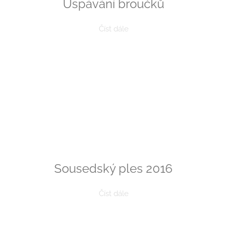
Uspávání broučků
Číst dále
Sousedský ples 2016
Číst dále