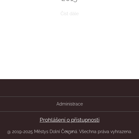
Číst dále
1
starší ›
Administrace
Prohlášení o přístupnosti
@ 2019-2025 Městys Dolní Čermná. Všechna práva vyhrazena.