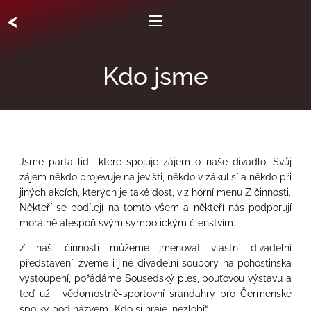
<
Kdo jsme
Jsme parta lidí, které spojuje zájem o naše divadlo. Svůj
zájem někdo projevuje na jevišti, někdo v zákulisí a někdo při
jiných akcích, kterých je také dost, viz horní menu
Z činnosti
.
Někteří se podílejí na tomto všem a někteří nás podporují
morálně alespoň svým symbolickým členstvím.
Z naší činnosti můžeme jmenovat vlastní divadelní
představení, zveme i jiné divadelní soubory na pohostinská
vystoupení, pořádáme Sousedský ples, pouťovou výstavu a
teď už i vědomostně-sportovní srandahry pro Čermenské
spolky pod názvem „Kdo si hraje, nezlobí“.