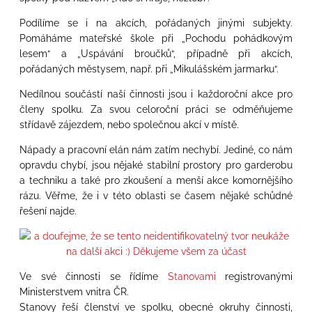
Podílíme se i na akcích, pořádaných jinými subjekty.
Pomáháme mateřské škole při „Pochodu pohádkovým
lesem“ a „Uspávání broučků“, případně při akcích,
pořádaných městysem, např. při „Mikulášském jarmarku“.
Nedílnou součástí naší činnosti jsou i každoroční akce pro
členy spolku. Za svou celoroční práci se odměňujeme
střídavě zájezdem, nebo společnou akcí v místě.
Nápady a pracovní elán nám zatím nechybí. Jediné, co nám
opravdu chybí, jsou nějaké stabilní prostory pro garderobu
a techniku a také pro zkoušení a menší akce komornějšího
rázu. Věřme, že i v této oblasti se časem nějaké schůdné
řešení najde.
Ve své činnosti se řídíme
Stanovami
registrovanými
Ministerstvem vnitra ČR.
Stanovy řeší členství ve spolku, obecné okruhy činnosti,