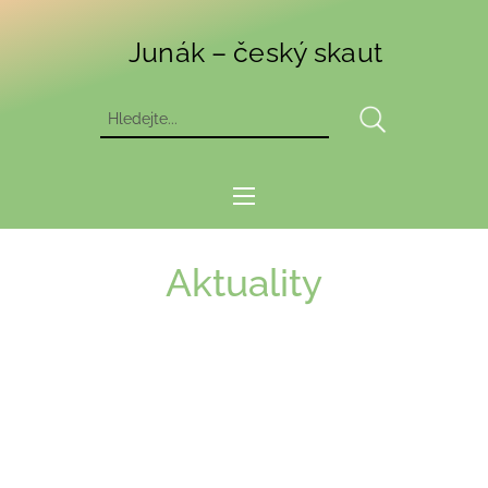
Junák – český skaut
Aktuality