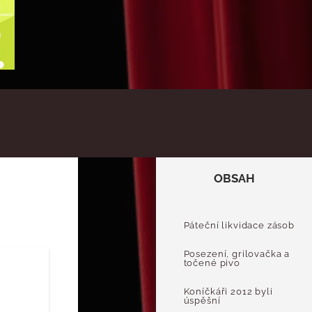
OBSAH
Páteční likvidace zásob
Posezení, grilovačka a
točené pivo
Koníčkáři 2012 byli
úspěšní