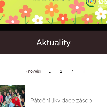
Aktuality
‹ novější
1
2
3
4
Páteční likvidace zásob