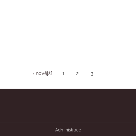
‹ novější
1
2
3
4
Administrace