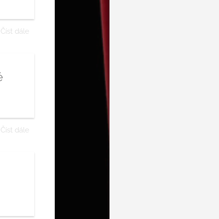
Číst dále
é
Číst dále