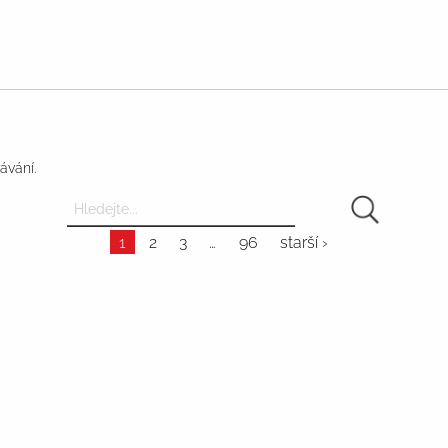
ávání.
1
2
3
96
starší ›