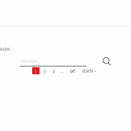
ávání.
1
2
3
96
starší ›